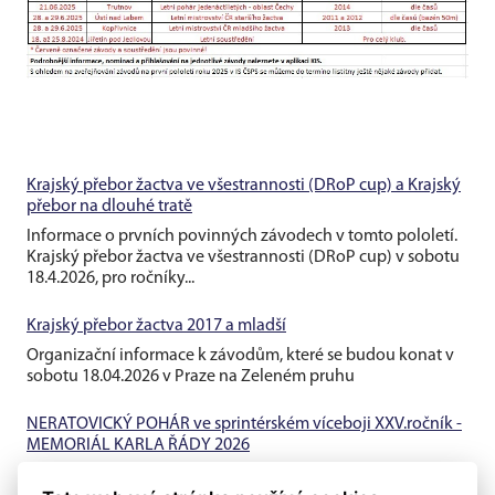
Krajský přebor žactva ve všestrannosti (DRoP cup) a Krajský
přebor na dlouhé tratě
Informace o prvních povinných závodech v tomto pololetí.
Krajský přebor žactva ve všestrannosti (DRoP cup) v sobotu
18.4.2026, pro ročníky...
Krajský přebor žactva 2017 a mladší
Organizační informace k závodům, které se budou konat v
sobotu 18.04.2026 v Praze na Zeleném pruhu
NERATOVICKÝ POHÁR ve sprintérském víceboji XXV.ročník -
MEMORIÁL KARLA ŘÁDY 2026
Informace o prvních závodech v roce 2026, které proběhnou