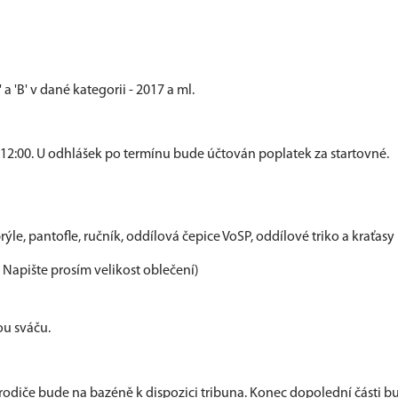
 a 'B' v dané kategorii - 2017 a ml.
12:00. U odhlášek po termínu bude účtován poplatek za startovné.
ýle, pantofle, ručník, oddílová čepice VoSP, oddílové triko a kraťasy
- Napište prosím velikost oblečení)
ou sváču.
 rodiče bude na bazéně k dispozici tribuna. Konec dopolední části b