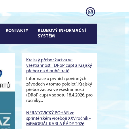
KONTAKTY
KLUBOVÝ INFORMAČNÍ
SYSTÉM
Krajský přebor žactva ve
všestrannosti (DRoP cup) a Krajský
přebor na dlouhé tratě
Informace o prvních povinných
závodech v tomto pololetí. Krajský
přebor žactva ve všestrannosti
(DRoP cup) v sobotu 18.4.2026, pro
ročníky...
NERATOVICKÝ POHÁR ve
sprintérském víceboji XXV.ročník -
MEMORIÁL KARLA ŘÁDY 2026