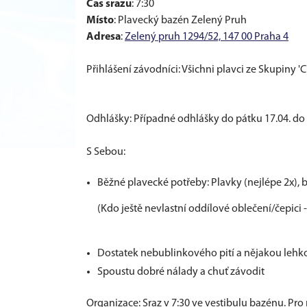
Čas srazu
: 7:30
Místo
: Plavecký bazén Zelený Pruh
Adresa
:
Zelený pruh 1294/52, 147 00 Praha 4
Přihlášení závodníci: Všichni plavci ze Skupiny 'C'
Odhlášky: Případné odhlášky do pátku 17.04. do 
S Sebou:
Běžné plavecké potřeby: Plavky (nejlépe 2x), br
(Kdo ještě nevlastní oddílové oblečení/čepici 
Dostatek nebublinkového pití a nějakou lehk
Spoustu dobré nálady a chuť závodit
Organizace: Sraz v 7:30 ve vestibulu bazénu. Pro