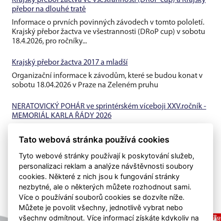
přebor na dlouhé tratě
Informace o prvních povinných závodech v tomto pololetí.
Krajský přebor žactva ve všestrannosti (DRoP cup) v sobotu
18.4.2026, pro ročníky...
Krajský přebor žactva 2017 a mladší
Organizační informace k závodům, které se budou konat v
sobotu 18.04.2026 v Praze na Zeleném pruhu
NERATOVICKÝ POHÁR ve sprintérském víceboji XXV.ročník -
MEMORIÁL KARLA ŘÁDY 2026
Informace o prvních závodech v roce 2026, které proběhnou
Tato webová stránka používá cookies
10.1.2026 v Neratovickém bazénu.
Tyto webové stránky používají k poskytování služeb,
personalizaci reklam a analýze návštěvnosti soubory
cookies. Některé z nich jsou k fungování stránky
nezbytné, ale o některých můžete rozhodnout sami.
Více o používání souborů cookies se dozvíte níže.
Můžete je povolit všechny, jednotlivě vybrat nebo
všechny odmítnout. Více informací získáte kdykoliv na