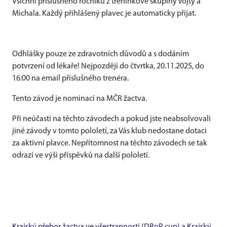
Všichni příslušného ročníku z tréninkové skupiny Vojty a
Michala. Každý přihlášený plavec je automaticky přijat.
Odhlášky pouze ze zdravotních důvodů a s dodáním
potvrzení od lékaře! Nejpozději do čtvrtka, 20.11.2025, do
16:00 na email příslušného trenéra.
Tento závod je nominací na MČR žactva.
Při neúčasti na těchto závodech a pokud jste neabsolvovali
jiné závody v tomto pololetí, za Vás klub nedostane dotaci
za aktivní plavce. Nepřítomnost na těchto závodech se tak
odrazí ve výši příspěvků na další pololetí.
Krajský přebor žactva ve všestrannosti (DRoP cup) a Krajský