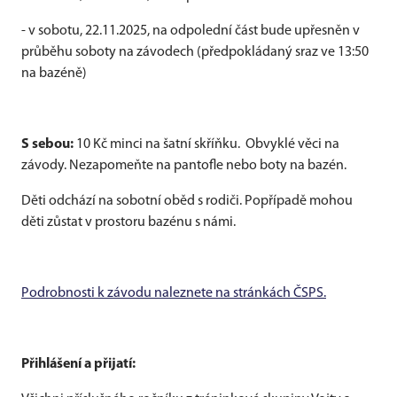
- v sobotu, 22.11.2025, na odpolední část bude upřesněn v
průběhu soboty na závodech (předpokládaný sraz ve 13:50
na bazéně)
S sebou:
10 Kč minci na šatní skříňku. Obvyklé věci na
závody. Nezapomeňte na pantofle nebo boty na bazén.
Děti odchází na sobotní oběd s rodiči. Popřípadě mohou
děti zůstat v prostoru bazénu s námi.
Podrobnosti k závodu naleznete na stránkách ČSPS.
Přihlášení a přijatí: