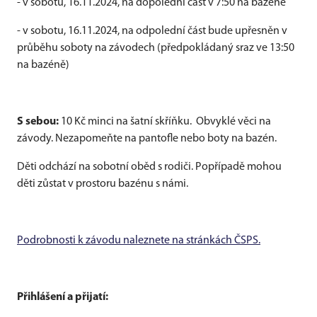
- v sobotu, 16.11.2024, na dopolední část v 7:50 na bazéně
- v sobotu, 16.11.2024, na odpolední část bude upřesněn v
průběhu soboty na závodech (předpokládaný sraz ve 13:50
na bazéně)
S sebou:
10 Kč minci na šatní skříňku. Obvyklé věci na
závody. Nezapomeňte na pantofle nebo boty na bazén.
Děti odchází na sobotní oběd s rodiči. Popřípadě mohou
děti zůstat v prostoru bazénu s námi.
Podrobnosti k závodu naleznete na stránkách ČSPS.
Přihlášení a přijatí: