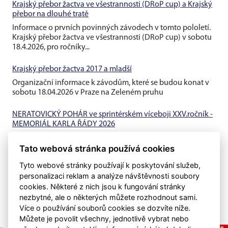
Krajský přebor žactva ve všestrannosti (DRoP cup) a Krajský
přebor na dlouhé tratě
Informace o prvních povinných závodech v tomto pololetí.
Krajský přebor žactva ve všestrannosti (DRoP cup) v sobotu
18.4.2026, pro ročníky...
Krajský přebor žactva 2017 a mladší
Organizační informace k závodům, které se budou konat v
sobotu 18.04.2026 v Praze na Zeleném pruhu
NERATOVICKÝ POHÁR ve sprintérském víceboji XXV.ročník -
MEMORIÁL KARLA ŘÁDY 2026
Informace o prvních závodech v roce 2026, které proběhnou
Tato webová stránka používá cookies
10.1.2026 v Neratovickém bazénu.
Tyto webové stránky používají k poskytování služeb,
personalizaci reklam a analýze návštěvnosti soubory
cookies. Některé z nich jsou k fungování stránky
nezbytné, ale o některých můžete rozhodnout sami.
Více o používání souborů cookies se dozvíte níže.
Můžete je povolit všechny, jednotlivě vybrat nebo