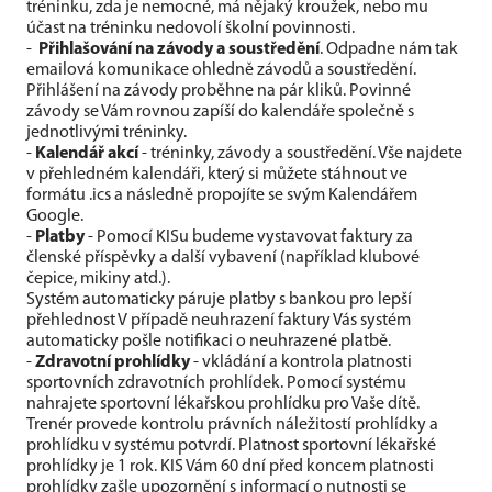
tréninku, zda je nemocné, má nějaký kroužek, nebo mu
účast na tréninku nedovolí školní povinnosti.
-
Přihlašování na závody a soustředění
. Odpadne nám tak
emailová komunikace ohledně závodů a soustředění.
Přihlášení na závody proběhne na pár kliků. Povinné
závody se Vám rovnou zapíší do kalendáře společně s
jednotlivými tréninky.
-
Kalendář akcí
- tréninky, závody a soustředění. Vše najdete
v přehledném kalendáři, který si můžete stáhnout ve
formátu .ics a následně propojíte se svým Kalendářem
Google.
-
Platby
- Pomocí KISu budeme vystavovat faktury za
členské příspěvky a další vybavení (například klubové
čepice, mikiny atd.).
Systém automaticky páruje platby s bankou pro lepší
přehlednost V případě neuhrazení faktury Vás systém
automaticky pošle notifikaci o neuhrazené platbě.
-
Zdravotní prohlídky
- vkládání a kontrola platnosti
sportovních zdravotních prohlídek. Pomocí systému
nahrajete sportovní lékařskou prohlídku pro Vaše dítě.
Trenér provede kontrolu právních náležitostí prohlídky a
prohlídku v systému potvrdí. Platnost sportovní lékařské
prohlídky je 1 rok. KIS Vám 60 dní před koncem platnosti
prohlídky zašle upozornění s informací o nutnosti se