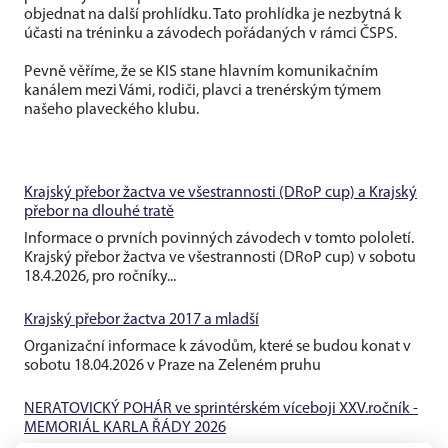
objednat na další prohlídku. Tato prohlídka je nezbytná k
účasti na tréninku a závodech pořádaných v rámci ČSPS.
Pevně věříme, že se KIS stane hlavním komunikačním
kanálem mezi Vámi, rodiči, plavci a trenérským týmem
našeho plaveckého klubu.
Krajský přebor žactva ve všestrannosti (DRoP cup) a Krajský
přebor na dlouhé tratě
Informace o prvních povinných závodech v tomto pololetí.
Krajský přebor žactva ve všestrannosti (DRoP cup) v sobotu
18.4.2026, pro ročníky...
Krajský přebor žactva 2017 a mladší
Organizační informace k závodům, které se budou konat v
sobotu 18.04.2026 v Praze na Zeleném pruhu
NERATOVICKÝ POHÁR ve sprintérském víceboji XXV.ročník -
MEMORIÁL KARLA ŘÁDY 2026