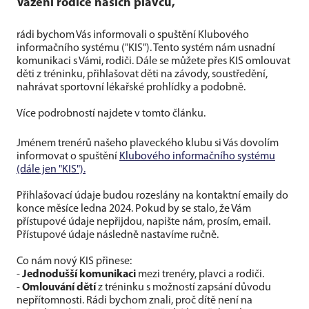
Vážení rodiče našich plavců,
rádi bychom Vás informovali o spuštění Klubového
informačního systému ("KIS"). Tento systém nám usnadní
komunikaci s Vámi, rodiči. Dále se můžete přes KIS omlouvat
děti z tréninku, přihlašovat děti na závody, soustředění,
nahrávat sportovní lékařské prohlídky a podobně.
Více podrobností najdete v tomto článku.
Jménem trenérů našeho plaveckého klubu si Vás dovolím
informovat o spuštění
Klubového informačního systému
(dále jen "KIS").
Přihlašovací údaje budou rozeslány na kontaktní emaily do
konce měsíce ledna 2024. Pokud by se stalo, že Vám
přístupové údaje nepřijdou, napište nám, prosím, email.
Přístupové údaje následně nastavíme ručně.
Co nám nový KIS přinese:
-
Jednodušší komunikaci
mezi trenéry, plavci a rodiči.
-
Omlouvání dětí
z tréninku s možností zapsání důvodu
nepřítomnosti. Rádi bychom znali, proč dítě není na